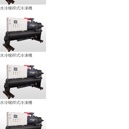
水冷螺桿式冷凍機
水冷螺桿式冷凍機
水冷螺桿式冷凍機