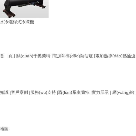
水冷螺桿式冷凍機
首 頁
|
關(guān)于奧蘭特
|
電加熱導(dǎo)熱油爐
|
電加熱導(dǎo)熱油爐
知識
|
客戶案例
|
服務(wù)支持
|
聯(lián)系奧蘭特
|
實力展示
|
網(wǎng)站
地圖