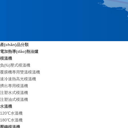
產(chǎn)品分類
電加熱導(dǎo)熱油爐
模溫機
負(fù)壓式模溫機
覆膜機專用雙溫模溫機
速冷速熱高光模溫機
擠出專用模溫機
注塑水式模溫機
注塑油式模溫機
水溫機
120℃水溫機
180℃水溫機
壓鑄模溫機