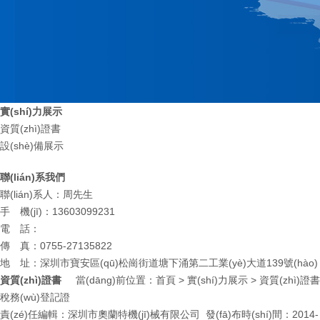
實(shí)力展示
資質(zhì)證書
設(shè)備展示
聯(lián)系我們
聯(lián)系人：周先生
手 機(jī)：13603099231
電 話：
傳 真：0755-27135822
地 址：深圳市寶安區(qū)松崗街道塘下涌第二工業(yè)大道139號(hào)
資質(zhì)證書
當(dāng)前位置：
首頁
>
實(shí)力展示
>
資質(zhì)證書
稅務(wù)登記證
責(zé)任編輯：
深圳市奧蘭特機(jī)械有限公司
發(fā)布時(shí)間：2014-